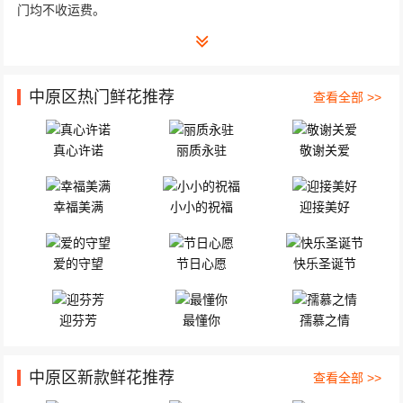
门均不收运费。
中原区热门鲜花推荐
查看全部 >>
真心许诺
丽质永驻
敬谢关爱
幸福美满
小小的祝福
迎接美好
爱的守望
节日心愿
快乐圣诞节
迎芬芳
最懂你
孺慕之情
中原区新款鲜花推荐
查看全部 >>