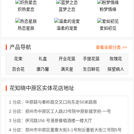
炽热爱恋
蓝梦之恋
粉梦情缘
热恋星辰
温柔的宠爱
爱如初见
产品导航
查看全部分类 >>
花束
礼盒
开业花篮
手提花篮
玫瑰花
百合花
康乃馨
满天星
生日鲜花
探望病人
花知晓中原区实体花店地址
1 分店：中原路与秦岭路交叉口向东走50米路南
2 分店：郑州市中原区工人路23号院中原新城学府-一号
3 分店：伊河路156 号港景餐唱酒楼一楼大厅
4 分店：郑州市中原区董寨大街3-1号附近董砦大街三号院5号