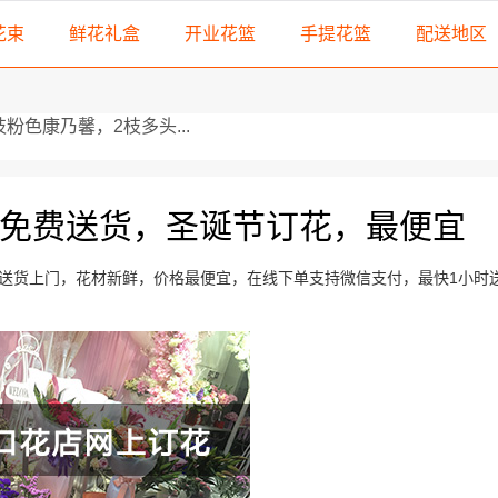
花束
鲜花礼盒
开业花篮
手提花篮
配送地区
心挑选19枝红玫瑰，一...
免费送货，圣诞节订花，最便宜
莺而成
 满天星搭配勿忘我，
送货上门，花材新鲜，价格最便宜，在线下单支持微信支付，最快1小时
黄莺、...
...
3朵粉色康乃馨，3朵白百...