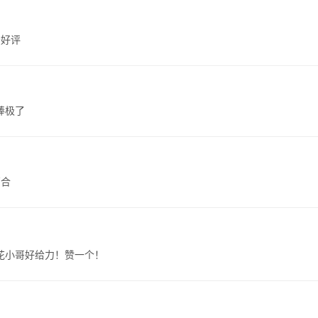
分好评
棒极了
百合
花小哥好给力！赞一个！