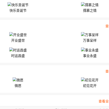
快乐圣诞节
孺慕之情
查
开业盛世
万事呈祥
时运昌盛
事业永盛
查
微愿
初见花开
查看全