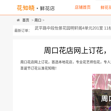
店铺首页
鲜花
首页
>
周口
>
河南省周口市八一路与文昌大道交叉口全... 精
最新订单：
板桥镇影张村 33枝戴安娜玫瑰，2只可爱...
周口花店网上订花，
国土资源局档案室 由33枝粉玫瑰，外围黄
河南省周口市沈丘县长安中路文化馆楼下...
周口花店网上订花，首选本地花店，专业花艺师包花，专人
圣诞节订花认准花知晓！
城关回族镇北关批发街椰岛 精选红玫瑰11枝，
河南省周口市沈丘县 鲜花由19枝红玫瑰搭配满
周口市中医院 7朵桔梗，绿叶、尤加利穿...
周口市淮阳县西关新街北！门口是（卫华... 1