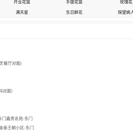
开业花篮
手提花篮
玫瑰花
满天星
生日鲜花
探望病
艺餐厅对面)
斜对面）
东门鑫贵名苑-东门
金泰王朝小区-东门