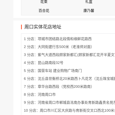
花束
礼盒
百合花
康乃馨
周口实体花店地址
1 分店：项城市团结路北段情和缘鲜花路西
2 分店：大同街建行东500米（老淮师对面）
3 分店：紫气大道西段顾家新都汇(顾家新都汇花开半夏文
4 分店：昆山路南段32号
5 分店：国营车站 建业购物广场南门
6 分店：沈丘县世衡桥北20米路西卜凡花艺（沈丘珠宝城
7 分店：章华台路西段（党校西200米路南）
8 分店：河南周口市
9 分店：河南省周口市郸城县洺南办事处育新路鑫贵名苑
10 分店：周口市川汇区大庆路与育新街交叉口西北100米