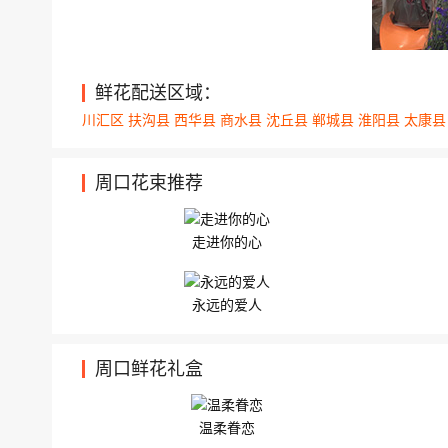
周口市川汇区五一路周口饭点左侧20米大... 
武平路中段怡景花园明轩阁4单元201室 11枝
鲜花配送区域：
川汇区
扶沟县
西华县
商水县
沈丘县
郸城县
淮阳县
太康
周口花束推荐
走进你的心
永远的爱人
周口鲜花礼盒
温柔眷恋