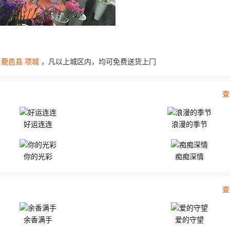
11朵顶级红玫瑰，1只可爱...
粉色康乃馨，2枝多头...
县
鹿邑县
项城
，凡以上城区内，均可免费送货上门
查
好运连连
浪漫的季节
你的光彩
痴痴深情
查
余香满手
爱的守望