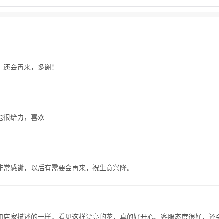
！还会再来，多谢！
也很给力，喜欢
非常感谢，以后有需要会再来，祝生意兴隆。
和店家描述的一样，看见这样漂亮的花，真的好开心。客服态度很好，还