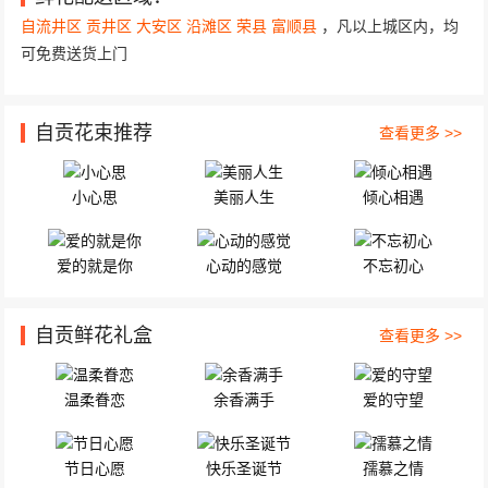
汇景苑1单元17层 11朵极品蓝玫瑰，一只可...
自流井区
贡井区
大安区
沿滩区
荣县
富顺县
，凡以上城区内，均
可免费送货上门
自贡花束推荐
查看更多 >>
小心思
美丽人生
倾心相遇
爱的就是你
心动的感觉
不忘初心
自贡鲜花礼盒
查看更多 >>
温柔眷恋
余香满手
爱的守望
节日心愿
快乐圣诞节
孺慕之情