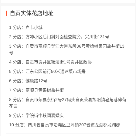
自贡实体花店地址
1 分店：卢卡小城
2 分店：方冲小区后门斜对面检查院旁，兴川街131号
3 分店：自贡市富顺县釜江大道东段36号黄桷树家园盐井街13
号
4 分店：自贡市贡井区筱溪街1号贡井区政协
5 分店：汇东公园前行50米通达菜市场旁
6 分店：健康路12号
7 分店：富顺县黄果树盐井街
8 分店：自贡市荣县东街2号27码头自贡荣县旭阳镇皂角巷薄荷
花园
9 分店：学院街中段圆满婚庆
10 分店：四川省自贡市沿滩区卫坪镇207省道龙湖郡龙湖郡
11 分店：山水名苑12栋13店