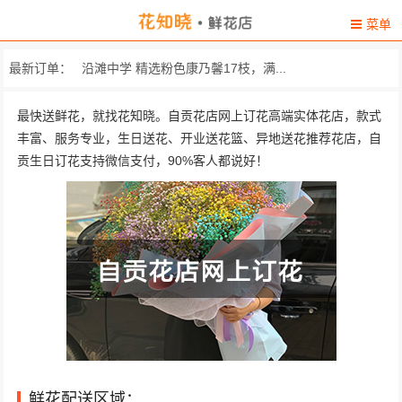
菜单
沿滩中学 精选粉色康乃馨17枝，满...
最新订单：
自贡市大安区和平乡胜利对六组44号 11朵粉玫瑰，黄莺、满
最快送鲜花，就找花知晓。自贡花店网上订花高端实体花店，款式
丰富、服务专业，生日送花、开业送花篮、异地送花推荐花店，自
自贡市大安区马吃水盐都三和综合楼1区四..
贡生日订花支持微信支付，90%客人都说好！
四川理工学院营盘校区，经济与管理学院 33朵精致粉玫瑰，搭配黄...
富顺县千盛广场二楼 精选11枝红玫瑰，搭配黄...
荣县皂角巷 16枝极品粉玫瑰，相思梅...
富士镇小湾村7组 精选11朵红玫瑰，搭配黄...
学府苑小区 精选11朵红玫瑰，搭配黄...
自贡荣县西门车站 由6枝多头白百合，穿插满...
鲜花配送区域：