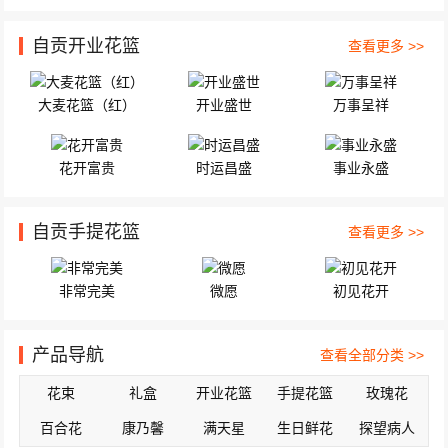
自贡开业花篮
查看更多 >>
大麦花篮（红）
开业盛世
万事呈祥
花开富贵
时运昌盛
事业永盛
自贡手提花篮
查看更多 >>
非常完美
微愿
初见花开
产品导航
查看全部分类 >>
花束
礼盒
开业花篮
手提花篮
玫瑰花
百合花
康乃馨
满天星
生日鲜花
探望病人