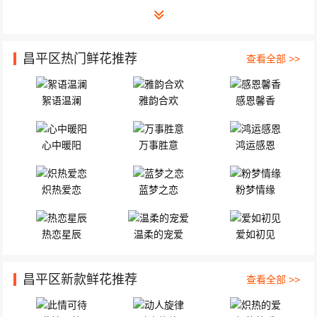
昌平区热门鲜花推荐
查看全部 >>
絮语温澜
雅韵合欢
感恩馨香
心中暖阳
万事胜意
鸿运感恩
炽热爱恋
蓝梦之恋
粉梦情缘
热恋星辰
温柔的宠爱
爱如初见
昌平区新款鲜花推荐
查看全部 >>