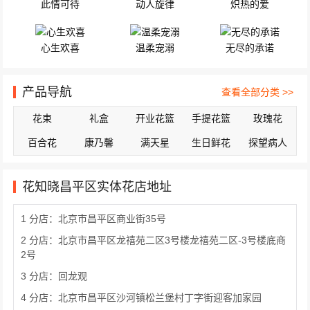
此情可待
动人旋律
炽热的爱
心生欢喜
温柔宠溺
无尽的承诺
产品导航
查看全部分类 >>
花束
礼盒
开业花篮
手提花篮
玫瑰花
百合花
康乃馨
满天星
生日鲜花
探望病人
花知晓昌平区实体花店地址
1 分店：北京市昌平区商业街35号
2 分店：北京市昌平区龙禧苑二区3号楼龙禧苑二区-3号楼底商
2号
3 分店：回龙观
4 分店：北京市昌平区沙河镇松兰堡村丁字街迎客加家园