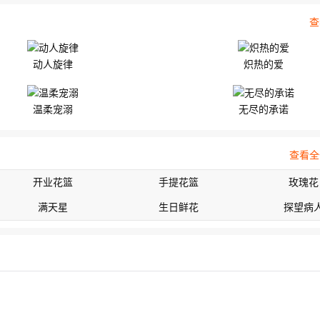
查
动人旋律
炽热的爱
温柔宠溺
无尽的承诺
查看全
开业花篮
手提花篮
玫瑰花
满天星
生日鲜花
探望病