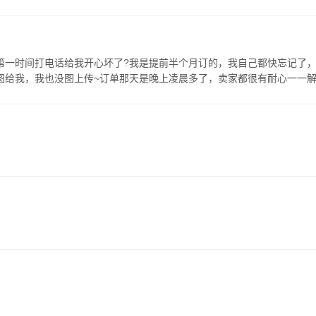
第一时间打电话给我开心坏了?我是提前半个月订的，我自己都快忘记了
图给我，我也没图上传~订单那天是晚上凌晨多了，卖家都很有耐心一一