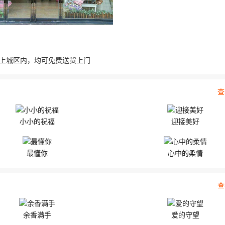
..
上城区内，均可免费送货上门
查
小小的祝福
迎接美好
最懂你
心中的柔情
查
余香满手
爱的守望