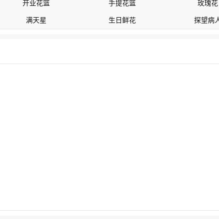
开业花篮
手提花篮
玫瑰花
满天星
生日鲜花
探望病