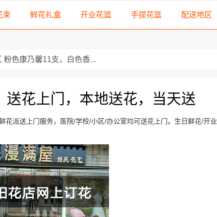
花束
鲜花礼盒
开业花篮
手提花篮
配送地区
粉色康乃馨11支，白色香...
玫瑰，一对精...
..
，送花上门，本地送花，当天送
配以黄英，...
花派送上门服务，医院/学校/小区/办公室均可送花上门。生日鲜花/开
多头...
3朵白玫瑰，搭配66朵蓝...
...
9朵顶级红玫瑰，搭配一对...