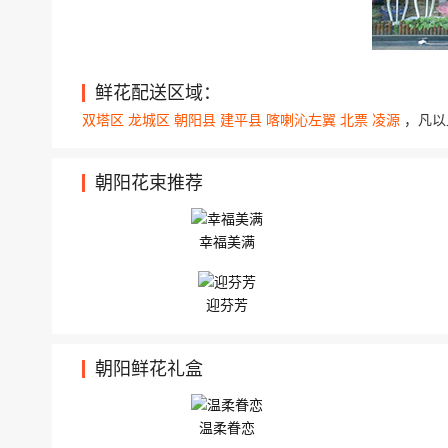
中心医院门诊楼4楼 33朵精选红玫瑰，搭配顶.
鲜花配送区域：
双塔区
龙城区
朝阳县
建平县
喀喇沁左翼
北票
凌源
，凡以
朝阳花束推荐
幸福美满
迎芬芳
朝阳鲜花礼盒
温柔眷恋