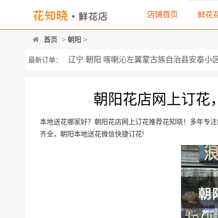
店铺首页
鲜花
首页
>
朝阳
>
辽宁 朝阳 喀喇沁左翼蒙古族自治县安泰小区 
最新订单：
辽宁省朝阳市双塔区牡丹花园一号 11朵顶级红
盛泰家园6栋4单元 11朵昆明顶级香槟玫瑰、.
朝阳花店网上订花
红山路西段八里堡化肥厂家属院 由24枝蓝玫瑰
本地送花哪家好？朝阳花店网上订花推荐花知晓！多年专注鲜
胜利乡东山村东山小学 11枝粉色康乃馨，1枝
齐全，朝阳本地送花微信快捷订花!
辽宁省朝阳北票市 北票客运站虎跃办公室， 3
喀左县老水利局院内 精品红玫瑰19枝，搭配黄
西街小区 33朵精选红玫瑰，搭配顶...
辽宁朝阳双塔区凌河街四段二号溪汪冰点... 