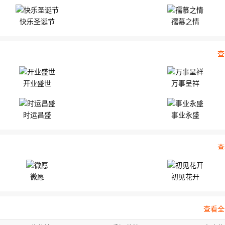
快乐圣诞节
孺慕之情
查
开业盛世
万事呈祥
时运昌盛
事业永盛
查
微愿
初见花开
查看全