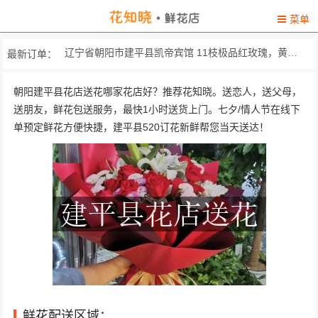
菜单
辽宁省朝阳市建平县凯帝宾馆 11枝极品红玫瑰，黄莺间...
最新订单：
朝阳市建平县建达小区对面(佳林超市) 33朵精选红玫瑰，搭配顶...
朝阳建平县花店送花哪家花店好？推荐花知晓。送恋人，送父母，
辽宁省朝阳市建平县叶百寿街道建平县一... 19个小熊公仔，
送朋友，鲜花包送服务，最快1小时送货上门。七夕/情人节在线下
单预定鲜花方便快捷，建平县520订花新鲜帮您当天送达！
华隆家具城 精品红玫瑰19枝,搭配黄英...
环岛 精选11朵红玫瑰，搭配黄...
滨河家园2号楼一单元102 精选11枝白玫瑰，绿叶外围
789叶百寿公安局对面希尔乐集成灶 5枝多头香水百合，勿忘我...
叶百寿八号小区附近 由9只黄色小熊，一对粉色...
环岛 总是春Ktv 附近 11枝顶级红玫瑰，黄莺间...
建平市场对面居民楼 精选11枝白玫瑰，绿叶外围
鲜花配送区域：