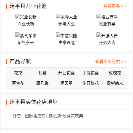
建平县开业花篮
查看更多 >>
兴业长新
永隆大业
裕业有孚
紫气东来
生意兴隆
开张大吉
产品导航
查看全部分类 >>
花束
礼盒
开业花篮
手提花篮
玫瑰花
百合花
康乃馨
满天星
生日鲜花
探望病人
建平县实体花店地址
1 分店：国际酒店东门对过邮政鲜花庆典