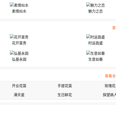
柔情似水
魅力之恋
查
花开富贵
时运昌盛
弘基永固
生意如春
查看全
开业花篮
手提花篮
玫瑰花
满天星
生日鲜花
探望病