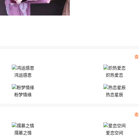
查
鸿运感恩
炽热爱恋
粉梦情缘
热恋星辰
查
孺慕之情
爱恋空间