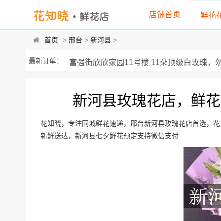
店铺首页
鲜花
首页
>
邢台
>
新河县
>
富强街欣欣家园11号楼 11朵顶级白玫瑰，勿忘
最新订单：
河北省邢台市宁晋县富强小区 11朵顶级白玫瑰
新河县玫瑰花店，鲜花
新兴街与光明路交叉口德乾认证咨询工作室 3
河北省邢台市新河县南关街南口 由33枝粉
花知晓，专注同城鲜花速递，邢台新河县玫瑰花店首选，花束
新鲜送达，新河县七夕鲜花预定支持微信支付
新河县环保局 11枝顶级香槟玫瑰，黄莺...
河北省邢台市新河县兄弟超市对过 店名... 各
新河县苗家庄 靓丽红玫瑰33枝，精选黄...
新河县乐购服饰生活馆 11枝顶级红玫瑰,黄莺间