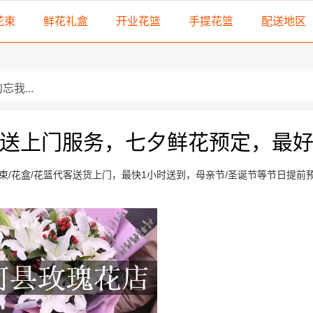
花束
鲜花礼盒
开业花篮
手提花篮
配送地区
我...
，勿忘我...
送上门服务，七夕鲜花预定，最
3朵精选红玫瑰，搭配顶...
玫瑰，外围黄莺而成
/花盒/花篮代客送货上门，最快1小时送到，母亲节/圣诞节等节日提前
色扶郎花，绿叶间插，...
插...